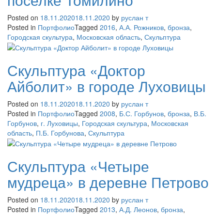
Posted on
18.11.2020
18.11.2020
by
руслан т
Posted in
Портфолио
Tagged
2016
,
А.А. Рожников
,
бронза
,
Городская скультура
,
Московская область
,
Скульптура
Скульптура «Доктор
Айболит» в городе Луховицы
Posted on
18.11.2020
18.11.2020
by
руслан т
Posted in
Портфолио
Tagged
2008
,
Б.С. Горбунов
,
бронза
,
В.Б.
Горбунов
,
г. Луховицы
,
Городская скультура
,
Московская
область
,
П.Б. Горбунова
,
Скульптура
Скульптура «Четыре
мудреца» в деревне Петрово
Posted on
18.11.2020
18.11.2020
by
руслан т
Posted in
Портфолио
Tagged
2013
,
А.Д. Леонов
,
бронза
,