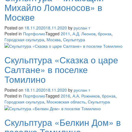
Михайло Ломоносов» в
Москве
Posted on
18.11.2020
18.11.2020
by
руслан т
Posted in
Портфолио
Tagged
2011
,
А.Д. Леонов
,
бронза
,
Городская скультура
,
Москва
,
Скульптура
Скульптура «Сказка о царе
Салтане» в поселке
Томилино
Posted on
18.11.2020
18.11.2020
by
руслан т
Posted in
Портфолио
Tagged
2016
,
А.А. Рожников
,
бронза
,
Городская скультура
,
Московская область
,
Скульптура
Скульптура «Белкин Дом» в
поселке Томилино