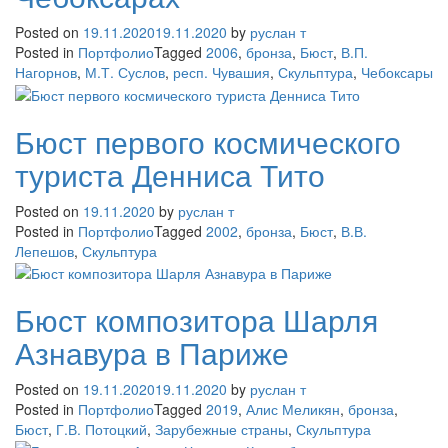
Posted on
19.11.2020
19.11.2020
by
руслан т
Posted in
Портфолио
Tagged
2006
,
бронза
,
Бюст
,
В.П.
Нагорнов
,
М.Т. Суслов
,
респ. Чувашия
,
Скульптура
,
Чебоксары
Бюст первого космического
туриста Денниса Тито
Posted on
19.11.2020
by
руслан т
Posted in
Портфолио
Tagged
2002
,
бронза
,
Бюст
,
В.В.
Лепешов
,
Скульптура
Бюст композитора Шарля
Азнавура в Париже
Posted on
19.11.2020
19.11.2020
by
руслан т
Posted in
Портфолио
Tagged
2019
,
Алис Меликян
,
бронза
,
Бюст
,
Г.В. Потоцкий
,
Зарубежные страны
,
Скульптура