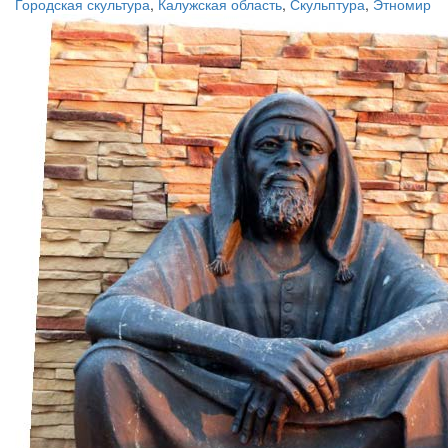
Городская скультура
,
Калужская область
,
Скульптура
,
Этномир