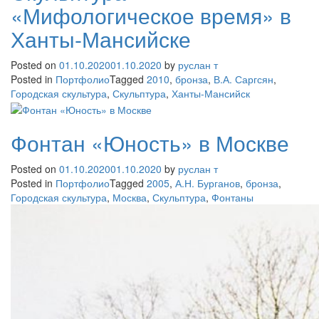
«Мифологическое время» в
Ханты-Мансийске
Posted on
01.10.2020
01.10.2020
by
руслан т
Posted in
Портфолио
Tagged
2010
,
бронза
,
В.А. Саргсян
,
Городская скультура
,
Скульптура
,
Ханты-Мансийск
Фонтан «Юность» в Москве
Posted on
01.10.2020
01.10.2020
by
руслан т
Posted in
Портфолио
Tagged
2005
,
А.Н. Бурганов
,
бронза
,
Городская скультура
,
Москва
,
Скульптура
,
Фонтаны