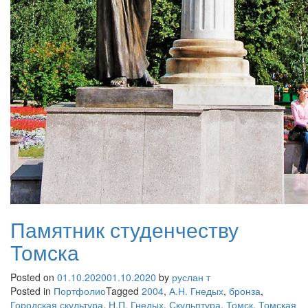
Памятник студенчеству
Томска
Posted on
01.10.2020
01.10.2020
by
руслан т
Posted in
Портфолио
Tagged
2004
,
А.Н. Гнедых
,
бронза
,
Городская скультура
,
Н.П. Гнедых
,
Скульптура
,
Томск
,
Томская