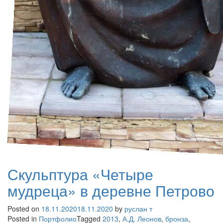
Скульптура «Четыре
мудреца» в деревне Петрово
Posted on
18.11.2020
18.11.2020
by
руслан т
Posted in
Портфолио
Tagged
2013
,
А.Д. Леонов
,
бронза
,