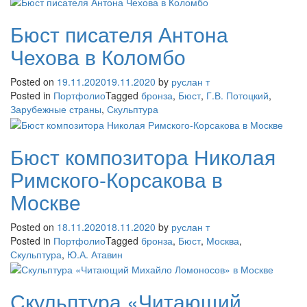
Бюст писателя Антона
Чехова в Коломбо
Posted on
19.11.2020
19.11.2020
by
руслан т
Posted in
Портфолио
Tagged
бронза
,
Бюст
,
Г.В. Потоцкий
,
Зарубежные страны
,
Скульптура
Бюст композитора Николая
Римского-Корсакова в
Москве
Posted on
18.11.2020
18.11.2020
by
руслан т
Posted in
Портфолио
Tagged
бронза
,
Бюст
,
Москва
,
Скульптура
,
Ю.А. Атавин
Скульптура «Читающий