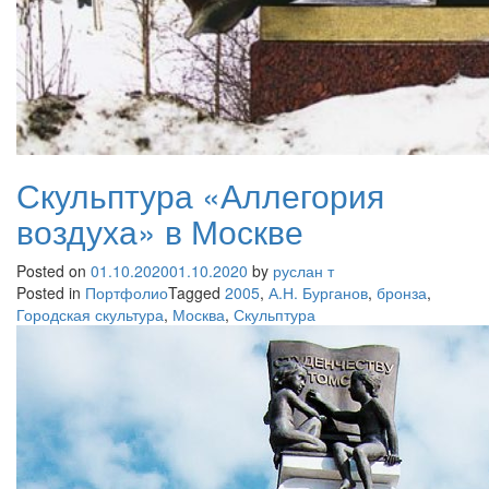
Скульптура «Аллегория
воздуха» в Москве
Posted on
01.10.2020
01.10.2020
by
руслан т
Posted in
Портфолио
Tagged
2005
,
А.Н. Бурганов
,
бронза
,
Городская скультура
,
Москва
,
Скульптура