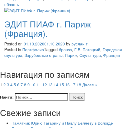
область
ЭДИТ ПИАФ г. Париж
(Франция).
Posted on
01.10.2020
01.10.2020
by
руслан т
Posted in
Портфолио
Tagged
бронза
,
Г.В. Потоцкий
,
Городская
скультура
,
Зарубежные страны
,
Париж
,
Скульптура
,
Франция
Навигация по записям
1
2
3
4
5
6
7
8
9
10
11
12
13
14
15
16
17
18
Далее »
Найти:
Свежие записи
Памятник Юрию Гагарину и Павлу Беляеву в Вологде