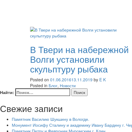
В Твери на набережной
Волги установили
скульптуру рыбака
Posted on
01.06.2016
13.11.2019
by
E K
Posted in
Блог
,
Новости
Найти:
Свежие записи
Памятник Василию Шукшину в Вологде.
Монумент Иосифу Сталину и академику Ивану Бардину г. Ч
Памятник Петру и Февронии Муромским г. Клин