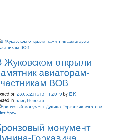
В Жуковском открыли
памятник авиаторам-
участникам ВОВ
osted on
23.06.2016
13.11.2019
by
E K
sted in
Блог
,
Новости
Бронзовый монумент
Дунина-Горкавича