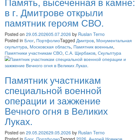
Память, высеченная в камне:
в г. Дмитрове открыли
памятник героям СВО.
Posted on
29.05.2026
05.07.2026
by
Ruslan Terno
Posted in
Блог
,
Портфолио
Tagged
Дмитров
,
Монументальная
скульптура
,
Московская область
,
Памятник военным
,
Памятники участникам СВО
,
С.А. Щербаков
,
Скульптура
Памятник участникам
специальной военной
операции и зажжение
Вечного огня в Великих
Луках.
Posted on
29.05.2026
29.05.2026
by
Ruslan Terno
Posted in
Блог
,
Портфолио
Tagged
2026
,
Андрей Новиков
,