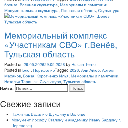
бронза
,
Военная скульптура
,
Мемориалы и памятники
,
Монументальная скульптура
,
Псковская область
,
Скульптура
Мемориальный комплекс
«Участникам СВО» г.Венёв,
Тульская область
Posted on
29.05.2026
29.05.2026
by
Ruslan Terno
Posted in
Блог
,
Портфолио
Tagged
2026
,
Али Айюб
,
Артем
Маханов
,
Бонза
,
Коротченко Илья
,
Мемориалы и памятники
,
Наталья Таранюк
,
Скульптура
,
Тульская область
Найти:
Свежие записи
Памятник Василию Шукшину в Вологде.
Монумент Иосифу Сталину и академику Ивану Бардину г.
Череповец