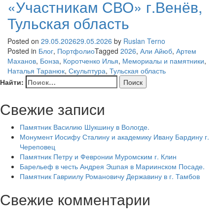
«Участникам СВО» г.Венёв,
Тульская область
Posted on
29.05.2026
29.05.2026
by
Ruslan Terno
Posted in
Блог
,
Портфолио
Tagged
2026
,
Али Айюб
,
Артем
Маханов
,
Бонза
,
Коротченко Илья
,
Мемориалы и памятники
,
Наталья Таранюк
,
Скульптура
,
Тульская область
Найти:
Свежие записи
Памятник Василию Шукшину в Вологде.
Монумент Иосифу Сталину и академику Ивану Бардину г.
Череповец
Памятник Петру и Февронии Муромским г. Клин
Барельеф в честь Андрея Эшпая в Мариинском Посаде.
Памятник Гавриилу Романовичу Державину в г. Тамбов
Свежие комментарии