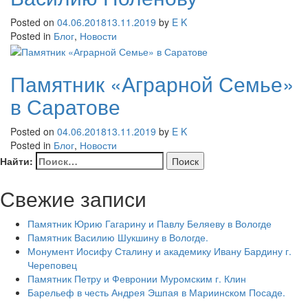
Posted on
04.06.2018
13.11.2019
by
E K
Posted in
Блог
,
Новости
Памятник «Аграрной Семье»
в Саратове
Posted on
04.06.2018
13.11.2019
by
E K
Posted in
Блог
,
Новости
Найти:
Свежие записи
Памятник Юрию Гагарину и Павлу Беляеву в Вологде
Памятник Василию Шукшину в Вологде.
Монумент Иосифу Сталину и академику Ивану Бардину г.
Череповец
Памятник Петру и Февронии Муромским г. Клин
Барельеф в честь Андрея Эшпая в Мариинском Посаде.