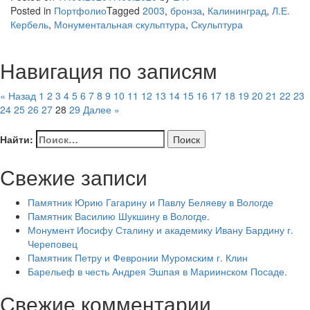
Posted in
Портфолио
Tagged
2003
,
бронза
,
Калининград
,
Л.Е.
Кербель
,
Монументальная скульптура
,
Скульптура
Навигация по записям
« Назад
1
2
3
4
5
6
7
8
9
10
11
12
13
14
15
16
17
18
19
20
21
22
23
24
25
26
27
28
29
Далее »
Найти:
Свежие записи
Памятник Юрию Гагарину и Павлу Беляеву в Вологде
Памятник Василию Шукшину в Вологде.
Монумент Иосифу Сталину и академику Ивану Бардину г.
Череповец
Памятник Петру и Февронии Муромским г. Клин
Барельеф в честь Андрея Эшпая в Мариинском Посаде.
Свежие комментарии