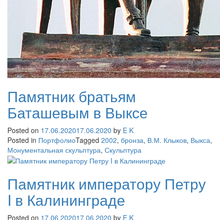
Памятник братьям
Баташевым в Выксе
Posted on
17.06.2020
17.06.2020
by
E K
Posted in
Портфолио
Tagged
2002
,
бронза
,
В.М. Клыков
,
Выкса
,
Монументальная скульптура
,
Скульптура
Памятник императору Петру
I в Калининграде
Posted on
17.06.2020
17.06.2020
by
E K