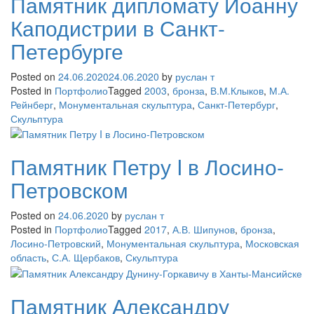
Памятник дипломату Иоанну
Каподистрии в Санкт-
Петербурге
Posted on
24.06.2020
24.06.2020
by
руслан т
Posted in
Портфолио
Tagged
2003
,
бронза
,
В.М.Клыков
,
М.А.
Рейнберг
,
Монументальная скульптура
,
Санкт-Петербург
,
Скульптура
Памятник Петру I в Лосино-
Петровском
Posted on
24.06.2020
by
руслан т
Posted in
Портфолио
Tagged
2017
,
А.В. Шипунов
,
бронза
,
Лосино-Петровский
,
Монументальная скульптура
,
Московская
область
,
С.А. Щербаков
,
Скульптура
Памятник Александру