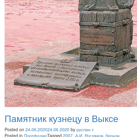
Памятник кузнецу в Выксе
Posted on
24.06.2020
24.06.2020
by
руслан т
Posted in
Портфолио
Tagged
2007
,
А.И. Росляков
,
бронза
,