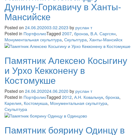
Дунину-Горкавичу в Ханты-
Мансийске
Posted on
24.06.2020
03.02.2023
by
руслан т
Posted in
Портфолио
Tagged
2007
,
бронза
,
В.А. Саргсян
,
Монументальная скульптура
,
Скульптура
,
Ханты-Мансийск
Памятник Алексею Косыгину
и Урхо Кекконену в
Костомукше
Posted on
24.06.2020
24.06.2020
by
руслан т
Posted in
Портфолио
Tagged
2012
,
А.Н. Ковальчук
,
бронза
,
Карелия
,
Костомукша
,
Монументальная скульптура
,
Скульптура
Памятник боярину Одинцу в