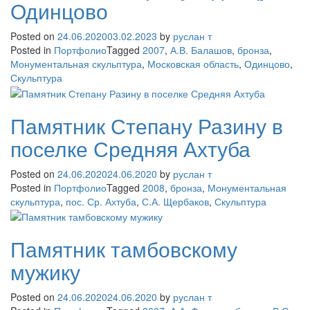
Одинцово
Posted on
24.06.2020
03.02.2023
by
руслан т
Posted in
Портфолио
Tagged
2007
,
А.В. Балашов
,
бронза
,
Монументальная скульптура
,
Московская область
,
Одинцово
,
Скульптура
Памятник Степану Разину в
поселке Средняя Ахтуба
Posted on
24.06.2020
24.06.2020
by
руслан т
Posted in
Портфолио
Tagged
2008
,
бронза
,
Монументальная
скульптура
,
пос. Ср. Ахтуба
,
С.А. Щербаков
,
Скульптура
Памятник тамбовскому
мужику
Posted on
24.06.2020
24.06.2020
by
руслан т