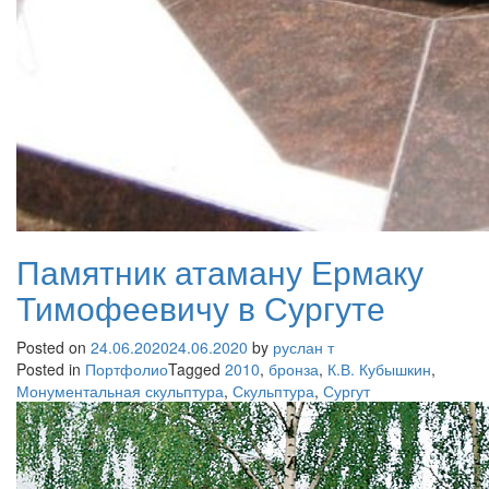
Памятник атаману Ермаку
Тимофеевичу в Сургуте
Posted on
24.06.2020
24.06.2020
by
руслан т
Posted in
Портфолио
Tagged
2010
,
бронза
,
К.В. Кубышкин
,
Монументальная скульптура
,
Скульптура
,
Сургут