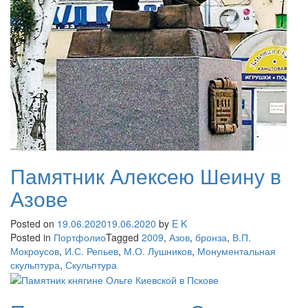
Памятник Алексею Шеину в
Азове
Posted on
19.06.2020
19.06.2020
by
E K
Posted in
Портфолио
Tagged
2009
,
Азов
,
бронза
,
В.П.
Мокроусов
,
И.С. Репьев
,
М.О. Лушников
,
Монументальная
скульптура
,
Скульптура