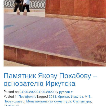
Памятник Якову Похабову –
основателю Иркутска
Posted on
24.06.2020
24.06.2020
by
руслан т
Posted in
Портфолио
Tagged
2011
,
бронза
,
Иркутск
,
М.В.
Переяславец
,
Монументальная скульптура
,
Скульптура
,
Ю.Волчок