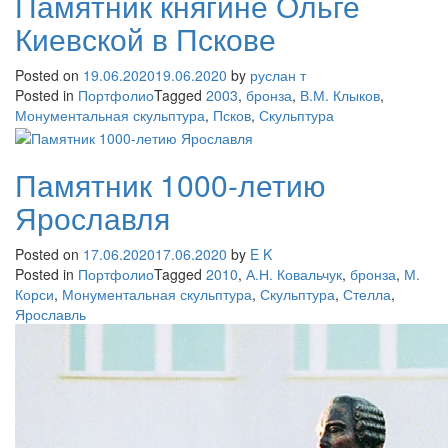
Памятник княгине Ольге
Киевской в Пскове
Posted on
19.06.2020
19.06.2020
by
руслан т
Posted in
Портфолио
Tagged
2003
,
бронза
,
В.М. Клыков
,
Монументальная скульптура
,
Псков
,
Скульптура
Памятник 1000-летию
Ярославля
Posted on
17.06.2020
17.06.2020
by
E K
Posted in
Портфолио
Tagged
2010
,
А.Н. Ковальчук
,
бронза
,
М.
Корси
,
Монументальная скульптура
,
Скульптура
,
Стелла
,
Ярославль