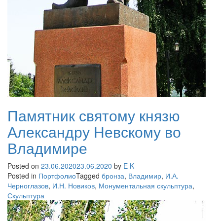
Памятник святому князю
Александру Невскому во
Владимире
Posted on
23.06.2020
23.06.2020
by
E K
Posted in
Портфолио
Tagged
бронза
,
Владимир
,
И.А.
Черноглазов
,
И.Н. Новиков
,
Монументальная скульптура
,
Скульптура