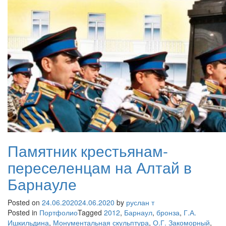
Памятник крестьянам-
переселенцам на Алтай в
Барнауле
Posted on
24.06.2020
24.06.2020
by
руслан т
Posted in
Портфолио
Tagged
2012
,
Барнаул
,
бронза
,
Г.А.
Ишкильдина
,
Монументальная скульптура
,
О.Г. Закоморный
,