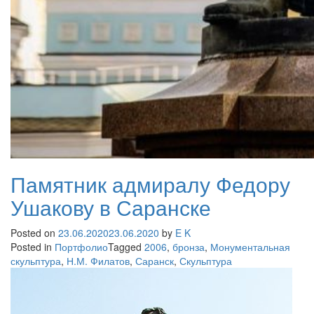
Памятник адмиралу Федору
Ушакову в Саранске
Posted on
23.06.2020
23.06.2020
by
E K
Posted in
Портфолио
Tagged
2006
,
бронза
,
Монументальная
скульптура
,
Н.М. Филатов
,
Саранск
,
Скульптура