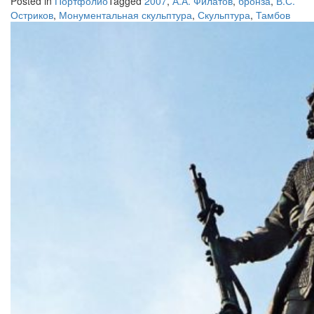
Posted in
Портфолио
Tagged
2007
,
А.А. Филатов
,
бронза
,
В.С.
Остриков
,
Монументальная скульптура
,
Скульптура
,
Тамбов