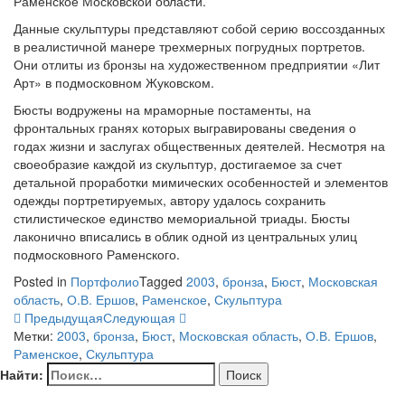
Раменское Московской области.
Данные скульптуры представляют собой серию воссозданных
в реалистичной манере трехмерных погрудных портретов.
Они отлиты из бронзы на художественном предприятии «Лит
Арт» в подмосковном Жуковском.
Бюсты водружены на мраморные постаменты, на
фронтальных гранях которых выгравированы сведения о
годах жизни и заслугах общественных деятелей. Несмотря на
своеобразие каждой из скульптур, достигаемое за счет
детальной проработки мимических особенностей и элементов
одежды портретируемых, автору удалось сохранить
стилистическое единство мемориальной триады. Бюсты
лаконично вписались в облик одной из центральных улиц
подмосковного Раменского.
Posted in
Портфолио
Tagged
2003
,
бронза
,
Бюст
,
Московская
область
,
О.В. Ершов
,
Раменское
,
Скульптура
Предыдущая
Следующая
Метки:
2003
,
бронза
,
Бюст
,
Московская область
,
О.В. Ершов
,
Раменское
,
Скульптура
Найти: