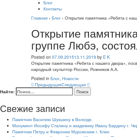
Блог
Контакты
Главная
›
Блог
›
Открытие памятника «Ребята с наш
Открытие памятника
группе Любэ, состо
Posted on
07.09.2015
13.11.2019
by
E K
Открытие памятника «Ребята с нашего двора», пос
народный скульптор России, Рожников А.А.
Posted in
Блог
,
Новости
Предыдущая
Следующая
Найти:
Свежие записи
Памятник Василию Шукшину в Вологде.
Монумент Иосифу Сталину и академику Ивану Бардину г. Ч
Памятник Петру и Февронии Муромским г. Клин