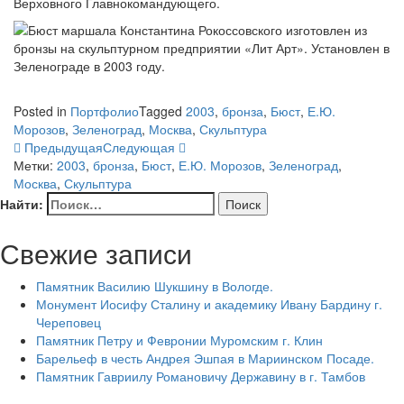
Верховного Главнокомандующего.
Posted in
Портфолио
Tagged
2003
,
бронза
,
Бюст
,
Е.Ю.
Морозов
,
Зеленоград
,
Москва
,
Скульптура
Предыдущая
Следующая
Метки:
2003
,
бронза
,
Бюст
,
Е.Ю. Морозов
,
Зеленоград
,
Москва
,
Скульптура
Найти:
Свежие записи
Памятник Василию Шукшину в Вологде.
Монумент Иосифу Сталину и академику Ивану Бардину г.
Череповец
Памятник Петру и Февронии Муромским г. Клин
Барельеф в честь Андрея Эшпая в Мариинском Посаде.
Памятник Гавриилу Романовичу Державину в г. Тамбов