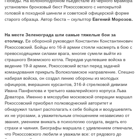
Победы. На колоноподобном пьедестале из черного мрамора
установлен бронзовый бюст Рокоссовского с непокрытой
головой в походной шинели и советской офицерской форме
старого образца. Автор бюста – скульптор
Евгений Морозов.
На месте Зеленограда шли самые тяжелые бои за
столицу.
Ее обороной руководил Константин Константинович
Рокоссовский. Бойцы его 16-й армии стояли насмерть в бою с
превосходящими силами врага, многие сумели выйти из
страшного Вяземского котла. Передав уцелевшие войска в
ведение 19-й армии, Рокоссовский встал перед задачей
командования прикрыть Волоколамское направление. Спешно
набирая войска, он создал линию обороны из молодых
офицеров, вчерашних курсантов, 316-й стрелковой дивизии
Ивана Панфилова и третьего кавалерийского корпуса Льва
Доватора. Именно в мясорубке московской операции маршал
Рокоссовский приобрел полководческий авторитет и
обнаружил талант располагать к себе бойцов и воодушевлять
их не угрозами, а уважительным отношением независимо от
звания, умением вникать в психологию солдата, видеть его
страхи и чаяния. Биографы маршала с удивлением отмечали,
что Рокоссовского любили и уважали все: от рядового до