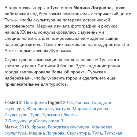
Автором скульптуры в Туле стала
Марина Логунова,
также
работавшая над бронзовым памятником «Исторический центр
Тулы». Чтобы скульптура не потеряла исторической
достоверности, Марина изучала фотографии и рисунки
начала XX века, консультировалась с музейными
специалистами, а для позировавших ей моделей сшили
настоящий китель. Памятник изготовлен на предприятии «Лит
Арт» в подмосковном Жуковском.
Скульптурная композиция расположена возле Тульского
кремля, у ворот Пятницкой башни. Здесь администрация
города запланировала большой проект «Тульская
набережная», чтобы украсить город и сделать его еще
привлекательнее для туристов.
Posted in
Портфолио
Tagged
2018
,
бронза
,
Городская
скультура
,
Жанровая скульптура
,
Марина Логунова
,
Скульптура
,
Тула
,
Тульская область
Предыдущая
Следующая
Метки:
2018
,
бронза
,
Городская скультура
,
Жанровая
скульптура
,
Марина Логунова
,
Скульптура
,
Тула
,
Тульская