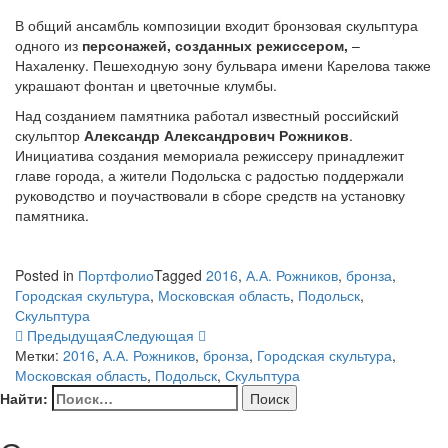
В общий ансамбль композиции входит бронзовая скульптура
одного из
персонажей, созданных режиссером,
–
Нахаленку. Пешеходную зону бульвара имени Карелова также
украшают фонтан и цветочные клумбы.
Над созданием памятника работал известный российский
скульптор
Александр Александрович Рожников
.
Инициатива создания мемориала режиссеру принадлежит
главе города, а жители Подольска с радостью поддержали
руководство и поучаствовали в сборе средств на установку
памятника.
Posted in
Портфолио
Tagged
2016
,
А.А. Рожников
,
бронза
,
Городская скультура
,
Московская область
,
Подольск
,
Скульптура
Предыдущая
Следующая
Метки:
2016
,
А.А. Рожников
,
бронза
,
Городская скультура
,
Московская область
,
Подольск
,
Скульптура
Найти: