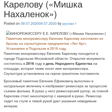
Карелову («Мишка
Нахаленок»)
Posted on
09.07.2020
09.07.2020
by
руслан т
Памятник кинорежиссеру Евгению Карелову изготовлен из
бронзы на скульптурном предприятии «Лит Арт».
Установлен в Подольске в 2016 году.
Памятник кинорежиссеру Евгению Карелову находится в
городе Подольске Московской области. Открытие монумента
состоялось в
2016
году в
день Народного Единства
на
площади, которая также носит имя кинорежиссера.
Скульптура установлена на сером гранитном постаменте.
Бронзовый памятник Евгению Ефимовичу выполнен в
натуральную величину и изображает режиссера за процессом
съемки фильма. В руках у него режиссерский рупор, за спиной
Карелова стоит кинооператор с камерой в руках. Режиссер
сидит на стуле и левой рукой дает указания невидимым
актерам.