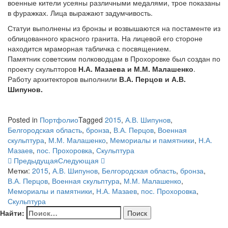
военные кители усеяны различными медалями, трое показаны
в фуражках. Лица выражают задумчивость.
Статуи выполнены из бронзы и возвышаются на постаменте из
облицованного красного гранита. На лицевой его стороне
находится мраморная табличка с посвящением.
Памятник советским полководцам в Прохоровке был создан по
проекту скульпторов
Н.А. Мазаева и М.М. Малашенко
.
Работу архитекторов выполнили
В.А. Перцов и А.В.
Шипунов.
Posted in
Портфолио
Tagged
2015
,
А.В. Шипунов
,
Белгородская область
,
бронза
,
В.А. Перцов
,
Военная
скульптура
,
М.М. Малашенко
,
Мемориалы и памятники
,
Н.А.
Мазаев
,
пос. Прохоровка
,
Скульптура
Предыдущая
Следующая
Метки:
2015
,
А.В. Шипунов
,
Белгородская область
,
бронза
,
В.А. Перцов
,
Военная скульптура
,
М.М. Малашенко
,
Мемориалы и памятники
,
Н.А. Мазаев
,
пос. Прохоровка
,
Скульптура
Найти: