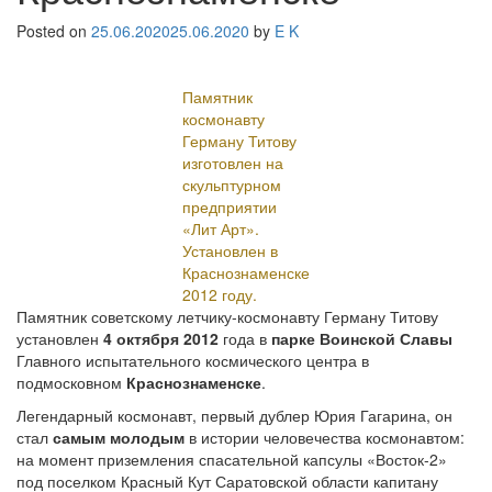
Posted on
25.06.2020
25.06.2020
by
E K
Памятник
космонавту
Герману Титову
изготовлен на
скульптурном
предприятии
«Лит Арт».
Установлен в
Краснознаменске
2012 году.
Памятник советскому летчику-космонавту Герману Титову
установлен
4 октября 2012
года в
парке Воинской Славы
Главного испытательного космического центра в
подмосковном
Краснознаменске
.
Легендарный космонавт, первый дублер Юрия Гагарина, он
стал
самым молодым
в истории человечества космонавтом:
на момент приземления спасательной капсулы «Восток-2»
под поселком Красный Кут Саратовской области капитану