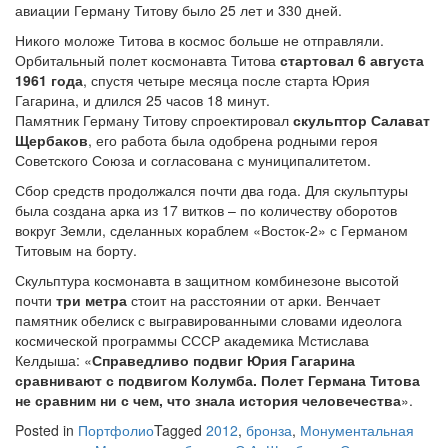
авиации Герману Титову было 25 лет и 330 дней.
Никого моложе Титова в космос больше не отправляли.
Орбитальный полет космонавта Титова
стартовал 6 августа
1961 года
, спустя четыре месяца после старта Юрия
Гагарина, и длился 25 часов 18 минут.
Памятник Герману Титову спроектировал
скульптор Салават
Щербаков
, его работа была одобрена родными героя
Советского Союза и согласована с муниципалитетом.
Сбор средств продолжался почти два года. Для скульптуры
была создана арка из 17 витков – по количеству оборотов
вокруг Земли, сделанных кораблем «Восток-2» с Германом
Титовым на борту.
Скульптура космонавта в защитном комбинезоне высотой
почти
три метра
стоит на расстоянии от арки. Венчает
памятник обелиск с выгравированными словами идеолога
космической программы СССР академика Мстислава
Келдыша: «
Справедливо подвиг Юрия Гагарина
сравнивают с подвигом Колумба. Полет Германа Титова
не сравним ни с чем, что знала история человечества
».
Posted in
Портфолио
Tagged
2012
,
бронза
,
Монументальная