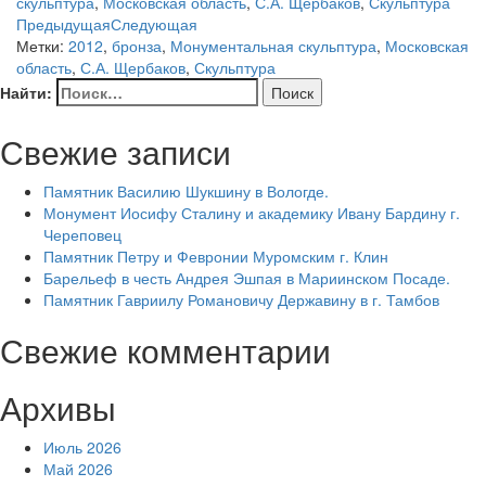
скульптура
,
Московская область
,
С.А. Щербаков
,
Скульптура
Предыдущая
Следующая
Метки:
2012
,
бронза
,
Монументальная скульптура
,
Московская
область
,
С.А. Щербаков
,
Скульптура
Найти:
Свежие записи
Памятник Василию Шукшину в Вологде.
Монумент Иосифу Сталину и академику Ивану Бардину г.
Череповец
Памятник Петру и Февронии Муромским г. Клин
Барельеф в честь Андрея Эшпая в Мариинском Посаде.
Памятник Гавриилу Романовичу Державину в г. Тамбов
Свежие комментарии
Архивы
Июль 2026
Май 2026