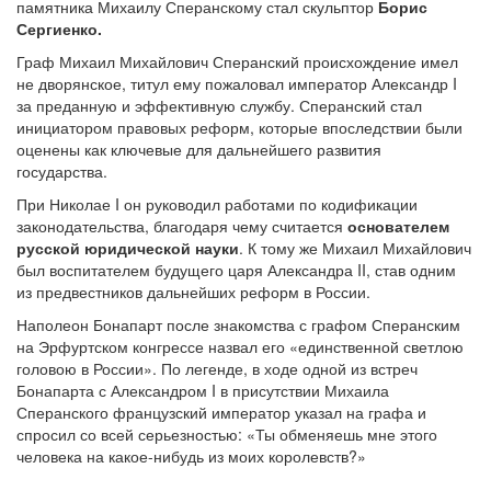
памятника Михаилу Сперанскому стал скульптор
Борис
Сергиенко.
Граф Михаил Михайлович Сперанский происхождение имел
не дворянское, титул ему пожаловал император Александр I
за преданную и эффективную службу. Сперанский стал
инициатором правовых реформ, которые впоследствии были
оценены как ключевые для дальнейшего развития
государства.
При Николае I он руководил работами по кодификации
законодательства, благодаря чему считается
основателем
русской юридической науки
. К тому же Михаил Михайлович
был воспитателем будущего царя Александра II, став одним
из предвестников дальнейших реформ в России.
Наполеон Бонапарт после знакомства с графом Сперанским
на Эрфуртском конгрессе назвал его «единственной светлою
головою в России». По легенде, в ходе одной из встреч
Бонапарта с Александром I в присутствии Михаила
Сперанского французский император указал на графа и
спросил со всей серьезностью: «Ты обменяешь мне этого
человека на какое-нибудь из моих королевств?»