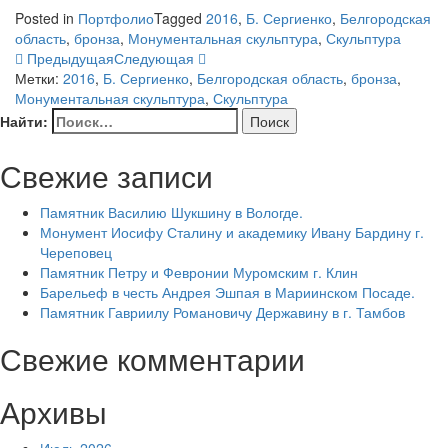
Posted in
Портфолио
Tagged
2016
,
Б. Сергиенко
,
Белгородская
область
,
бронза
,
Монументальная скульптура
,
Скульптура
Предыдущая
Следующая
Метки:
2016
,
Б. Сергиенко
,
Белгородская область
,
бронза
,
Монументальная скульптура
,
Скульптура
Найти:
Свежие записи
Памятник Василию Шукшину в Вологде.
Монумент Иосифу Сталину и академику Ивану Бардину г.
Череповец
Памятник Петру и Февронии Муромским г. Клин
Барельеф в честь Андрея Эшпая в Мариинском Посаде.
Памятник Гавриилу Романовичу Державину в г. Тамбов
Свежие комментарии
Архивы