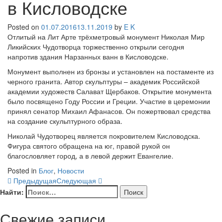
в Кисловодске
Posted on
01.07.2016
13.11.2019
by
E K
Отлитый на Лит Арте трёхметровый монумент Николая Мир
Ликийских Чудотворца торжественно открыли сегодня
напротив здания Нарзанных ванн в Кисловодске.
Монумент выполнен из бронзы и установлен на постаменте из
черного гранита. Автор скульптуры – академик Российской
академии художеств Салават Щербаков. Открытие монумента
было посвящено Году России и Греции. Участие в церемонии
принял сенатор Михаил Афанасов. Он пожертвовал средства
на создание скульптурного образа.
Николай Чудотворец является покровителем Кисловодска.
Фигура святого обращена на юг, правой рукой он
благословляет город, а в левой держит Евангелие.
Posted in
Блог
,
Новости
Предыдущая
Следующая
Найти:
Свежие записи