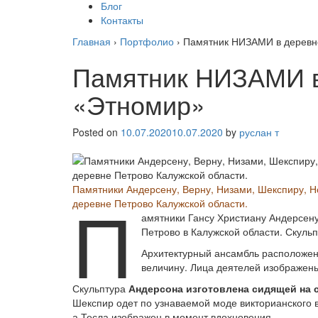
Блог
Контакты
Главная
›
Портфолио
›
Памятник НИЗАМИ в деревне
Памятник НИЗАМИ в 
«Этномир»
Posted on
10.07.2020
10.07.2020
by
руслан т
Памятники Андерсену, Верну, Низами, Шекспиру, Н
П
деревне Петрово Калужской области.
амятники Гансу Христиану Андерсен
Петрово в Калужской области. Скуль
Архитектурный ансамбль расположен 
величину. Лица деятелей изображены
Скульптура
Андерсона изготовлена сидящей на 
Шекспир одет по узнаваемой моде викторианского ве
а Тесла изображен в момент вдохновения.