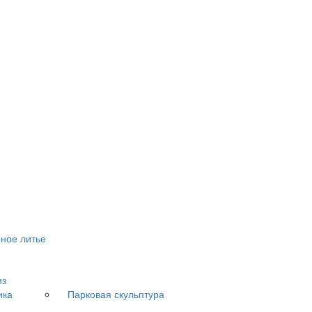
ное литье
из
ика
Парковая скульптура