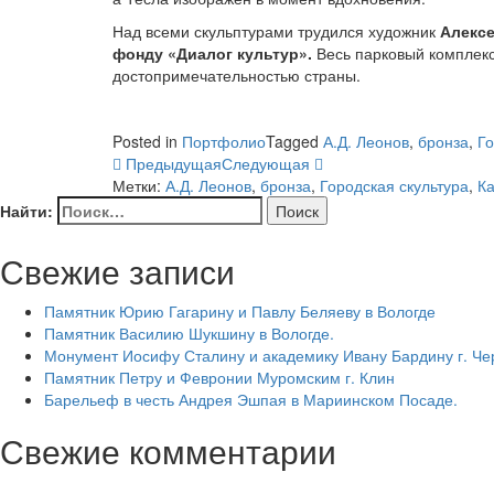
Над всеми скульптурами трудился художник
Алексе
фонду «Диалог культур».
Весь парковый комплекс
достопримечательностью страны.
Posted in
Портфолио
Tagged
А.Д. Леонов
,
бронза
,
Го
Предыдущая
Следующая
Метки:
А.Д. Леонов
,
бронза
,
Городская скультура
,
Ка
Найти:
Свежие записи
Памятник Юрию Гагарину и Павлу Беляеву в Вологде
Памятник Василию Шукшину в Вологде.
Монумент Иосифу Сталину и академику Ивану Бардину г. Ч
Памятник Петру и Февронии Муромским г. Клин
Барельеф в честь Андрея Эшпая в Мариинском Посаде.
Свежие комментарии