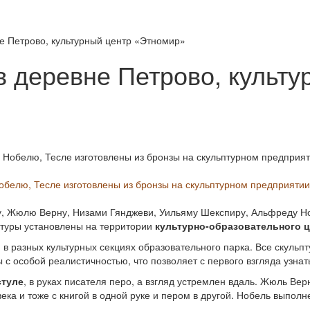
 Петрово, культурный центр «Этномир»
деревне Петрово, культу
обелю, Тесле изготовлены из бронзы на скульптурном предприятии
у, Жюлю Верну, Низами Гянджеви, Уильяму Шекспиру, Альфреду Но
птуры установлены на территории
культурно-образовательного 
в разных культурных секциях образовательного парка. Все скульп
 с особой реалистичностью, что позволяет с первого взгляда узна
стуле
, в руках писателя перо, а взгляд устремлен вдаль. Жюль Верн
ка и тоже с книгой в одной руке и пером в другой. Нобель выполн