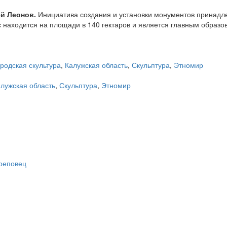
й Леонов.
Инициатива создания и установки монументов принад
 находится на площади в 140 гектаров и является главным образо
родская скультура
,
Калужская область
,
Скульптура
,
Этномир
лужская область
,
Скульптура
,
Этномир
ереповец