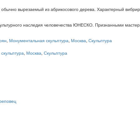
, обычно вырезаемый из абрикосового дерева. Характерный вибри
 культурного наследия человечества ЮНЕСКО. Признанными мастер
оян
,
Монументальная скульптура
,
Москва
,
Скульптура
скульптура
,
Москва
,
Скульптура
ереповец