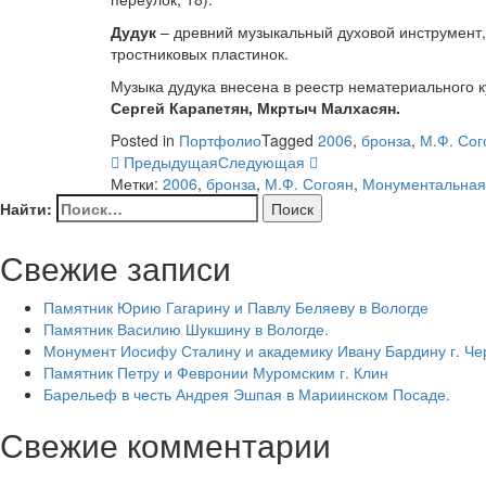
Дудук
– древний музыкальный духовой инструмент
тростниковых пластинок.
Музыка дудука внесена в реестр нематериального
Сергей Карапетян, Мкртыч Малхасян.
Posted in
Портфолио
Tagged
2006
,
бронза
,
М.Ф. Сог
Предыдущая
Следующая
Метки:
2006
,
бронза
,
М.Ф. Согоян
,
Монументальная 
Найти:
Свежие записи
Памятник Юрию Гагарину и Павлу Беляеву в Вологде
Памятник Василию Шукшину в Вологде.
Монумент Иосифу Сталину и академику Ивану Бардину г. Ч
Памятник Петру и Февронии Муромским г. Клин
Барельеф в честь Андрея Эшпая в Мариинском Посаде.
Свежие комментарии