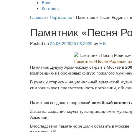
Блог
Контакты
Главная
›
Портфолио
›
Памятник «Песня Родины» в
Памятник «Песня Р
Posted on
25.06.2020
25.06.2020
by
E K
Памятник «Песня Родины» изг
Памятник Дудуку Армянскому открыт в Москве в
20
композицию из бронзовых фигур: пожилого мужчину 
В руках у старика – национальный армянский музыка
символизирует преемственность поколений, объеди
Памятник создавал творческий
семейный коллект
Заказ на создание скульптуры принадлежит журналу
Армении.
Впоследствии памятник решили оставить в Москве,
переулок, 18).