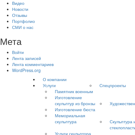
Видео
Новости
Отзывы
Портфолио
СМИ о нас
Мета
Войти
Лента записей
Лента комментариев
WordPress.org
О компании
Услуги
Спецпроекты
Памятник военным
Изготовление
скульптур из бронзы
Художествен
Изготовление бюста
Мемориальная
скульптура
Скульптура 
стеклопласт
Услуги скульптора