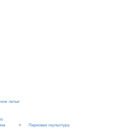
ное литье
из
ика
Парковая скульптура