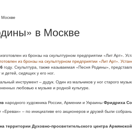
 Москве
одины» в Москве
отовлен из бронзы на скульптурном предприятии «Лит Арт». Устано
06
году. Скульптура, также называемая «Песня Родины», представл
и детей, сидящих у его ног.
льный инструмент – дудук. Один из мальчиков у ног старого музыка
ненных любовью к музыке и родной культуре.
ив
народного художника России, Армении и Украины
Фридриха Со
 «Ереван» – по инициативе его акционеров и друзей были собраны
на территории Духовно-просветительского центра Армянской