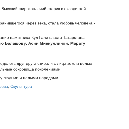
. Высокий широкоплечий старик с окладистой
ранившегося через века, стала любовь человека к
ание памятника Кул Гали власти Татарстана
ю Балашову, Асии Миннуллиной, Марату
одолеть друг друга стирали с лица земли целые
мильные сокровища поколениями.
жду людьми и целыми народами.
еева
,
Скульптура