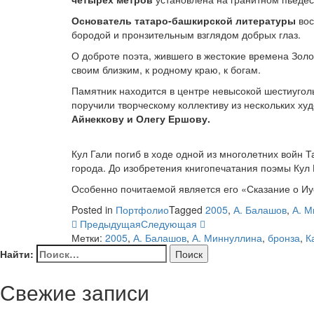
Основатель татаро-башкирской литературы
вос
бородой и пронзительным взглядом добрых глаз.
О доброте поэта, жившего в жестокие времена Золо
своим близким, к родному краю, к богам.
Памятник находится в центре невысокой шестиугол
поручили творческому коллективу из нескольких ху
Айнеккову и Олегу Ершову.
Кул Гали погиб в ходе одной из многолетних войн 
города. До изобретения книгопечатания поэмы Кул
Особенно почитаемой является его «Сказание о Иу
Posted in
Портфолио
Tagged
2005
,
А. Балашов
,
А. М
Предыдущая
Следующая
Метки:
2005
,
А. Балашов
,
А. Миннуллина
,
бронза
,
К
Найти:
Свежие записи