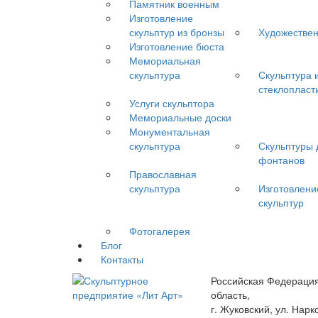
Памятник военным
Изготовление
скульптур из бронзы
Художествен
Изготовление бюста
Мемориальная
скульптура
Скульптура 
стеклопласт
Услуги скульптора
Мемориальные доски
Монументальная
скульптура
Скульптуры 
фонтанов
Православная
скульптура
Изготовлени
скульптур
Фотогалерея
Блог
Контакты
Российская Федерация
область,
г. Жуковский, ул. Нар