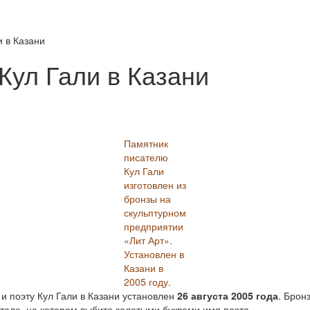
 в Казани
Кул Гали в Казани
Памятник
писателю
Кул Гали
изготовлен из
бронзы на
скульптурном
предприятии
«Лит Арт».
Установлен в
Казани в
2005 году.
 поэту Кул Гали в Казани установлен
26 августа 2005 года
. Брон
тале, на котором выбито золотыми буквами имя поэта.