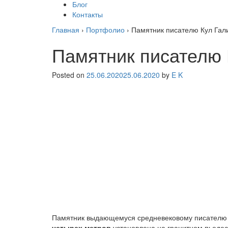
Блог
Контакты
Главная
›
Портфолио
›
Памятник писателю Кул Гали
Памятник писателю 
Posted on
25.06.2020
25.06.2020
by
E K
Памятник выдающемуся средневековому писателю и
четырех метров
установлена на гранитном пьедес