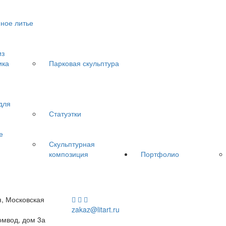
ное литье
из
ика
Парковая скульптура
для
Статуэтки
е
Скульптурная
композиция
Портфолио
, Московская
zakaz@litart.ru
комвод, дом 3а