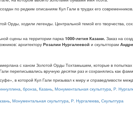
создан по редким описаниям Кул Гали в трудах его современников
той Орды, ходили легенды. Центральной темой его творчества, сох
ьной сцены на территории парка
1000-летия Казани.
Заказ на созд
дожников: архитектору
Розалии Нургалеевой
и скульпторам
Андре
Тамерлана с ханом Золотой Орды Тохтамышем, которые в попытках 
 Гали переписывались вручную десятки раз и сохранялись как фа
суфе», в которой Кул Гали призывал к миру и справедливости ме
иннуллина
,
бронза
,
Казань
,
Монументальная скульптура
,
Р. Нургал
азань
,
Монументальная скульптура
,
Р. Нургалеева
,
Скульптура