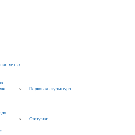
ное литье
из
ика
Парковая скульптура
для
Статуэтки
е