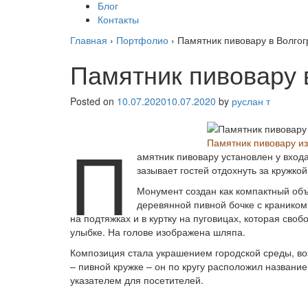
Блог
Контакты
Главная
›
Портфолио
›
Памятник пивовару в Волгог
Памятник пивовару 
Posted on
10.07.2020
10.07.2020
by
руслан т
П
Памятник пивовару из
амятник пивовару установлен у вход
зазывает гостей отдохнуть за кружко
Монумент создан как компактный объ
деревянной пивной бочке с краником.
на подтяжках и в куртку на пуговицах, которая сво
улыбке. На голове изображена шляпа.
Композиция стала украшением городской среды, во
– пивной кружке – он по кругу расположил названи
указателем для посетителей.