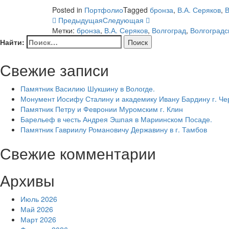
Posted in
Портфолио
Tagged
бронза
,
В.А. Серяков
,
В
Предыдущая
Следующая
Метки:
бронза
,
В.А. Серяков
,
Волгоград
,
Волгоградс
Найти:
Свежие записи
Памятник Василию Шукшину в Вологде.
Монумент Иосифу Сталину и академику Ивану Бардину г. Ч
Памятник Петру и Февронии Муромским г. Клин
Барельеф в честь Андрея Эшпая в Мариинском Посаде.
Памятник Гавриилу Романовичу Державину в г. Тамбов
Свежие комментарии
Архивы
Июль 2026
Май 2026
Март 2026