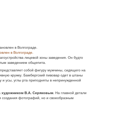
овлен в Волгограде.
гоустройства лицевой зоны заведения. Он будто
нитым заведением общепита.
 представляет собой фигуру мужчины, сидящего на
пивную кружку. Бамбергский пивовар одет в штаны
ду и усы, углы рта приподняты в непринужденной
а
художником В.А. Серяковым
. На главной детали
ля создания фотографий, но и своеобразным