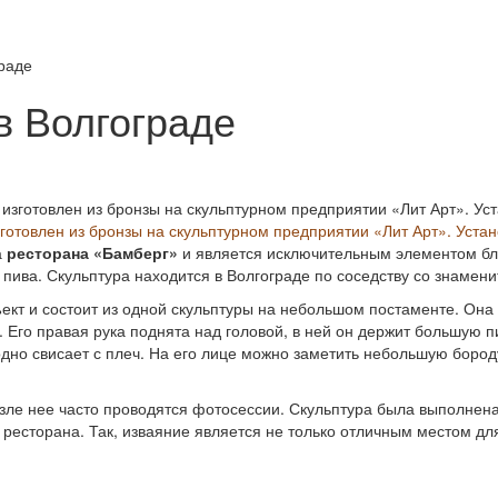
раде
в Волгограде
готовлен из бронзы на скульптурном предприятии «Лит Арт». Устан
а
ресторана «Бамберг»
и является исключительным элементом бла
й пива. Скульптура находится в Волгограде по соседству со знаме
ект и состоит из одной скульптуры на небольшом постаменте. Она
 Его правая рука поднята над головой, в ней он держит большую 
бодно свисает с плеч. На его лице можно заметить небольшую боро
зле нее часто проводятся фотосессии. Скульптура была выполнен
е ресторана. Так, изваяние является не только отличным местом д