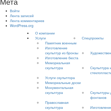
Мета
Войти
Лента записей
Лента комментариев
WordPress.org
О компании
Услуги
Спецпроекты
Памятник военным
Изготовление
скульптур из бронзы
Художествен
Изготовление бюста
Мемориальная
скульптура
Скульптура 
стеклопласт
Услуги скульптора
Мемориальные доски
Монументальная
скульптура
Скульптуры 
фонтанов
Православная
скульптура
Изготовлени