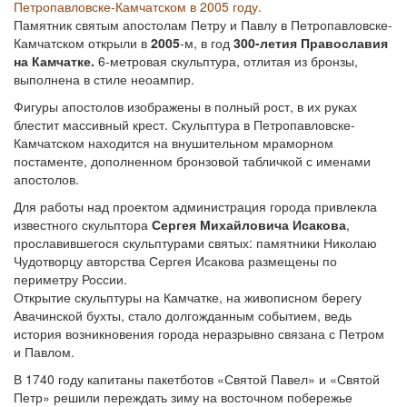
Петропавловске-Камчатском в 2005 году.
Памятник святым апостолам Петру и Павлу в Петропавловске-
Камчатском открыли в
2005
-м, в год
300-летия Православия
на Камчатке.
6-метровая скульптура, отлитая из бронзы,
выполнена в стиле неоампир.
Фигуры апостолов изображены в полный рост, в их руках
блестит массивный крест. Скульптура в Петропавловске-
Камчатском находится на внушительном мраморном
постаменте, дополненном бронзовой табличкой с именами
апостолов.
Для работы над проектом администрация города привлекла
известного скульптора
Сергея Михайловича Исакова
,
прославившегося скульптурами святых: памятники Николаю
Чудотворцу авторства Сергея Исакова размещены по
периметру России.
Открытие скульптуры на Камчатке, на живописном берегу
Авачинской бухты, стало долгожданным событием, ведь
история возникновения города неразрывно связана с Петром
и Павлом.
В 1740 году капитаны пакетботов «Святой Павел» и «Святой
Петр» решили переждать зиму на восточном побережье