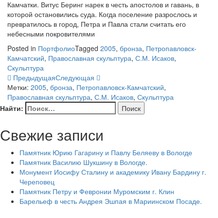
Камчатки. Витус Беринг нарек в честь апостолов и гавань, в
которой остановились суда. Когда поселение разрослось и
превратилось в город, Петра и Павла стали считать его
небесными покровителями
Posted in
Портфолио
Tagged
2005
,
бронза
,
Петропавловск-
Камчатский
,
Православная скульптура
,
С.М. Исаков
,
Скульптура
Предыдущая
Следующая
Метки:
2005
,
бронза
,
Петропавловск-Камчатский
,
Православная скульптура
,
С.М. Исаков
,
Скульптура
Найти:
Свежие записи
Памятник Юрию Гагарину и Павлу Беляеву в Вологде
Памятник Василию Шукшину в Вологде.
Монумент Иосифу Сталину и академику Ивану Бардину г.
Череповец
Памятник Петру и Февронии Муромским г. Клин
Барельеф в честь Андрея Эшпая в Мариинском Посаде.