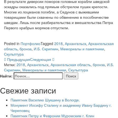
В результате диверсии поморов головные корабли шведской
эскадры оказались под прямым обстрелом пушек крепости.
Многие из лоцманов погибли, а Седунов с выжившими
товарищами были схвачены по обвинению в пособничестве
шведам. Лишь после разбирательства и вмешательства Петра
Первого храбрых моряков отпустили.
Posted in
Портфолио
Tagged
2018
,
Архангельск
,
Архангельская
область
,
бронза
,
И.Б. Скрипкин
,
Мемориалы и памятники
,
Скульптура
Предыдущая
Следующая
Метки:
2018
,
Архангельск
,
Архангельская область
,
бронза
,
И.Б.
Скрипкин
,
Мемориалы и памятники
,
Скульптура
Найти:
Свежие записи
Памятник Василию Шукшину в Вологде.
Монумент Иосифу Сталину и академику Ивану Бардину г.
Череповец
Памятник Петру и Февронии Муромским г. Клин