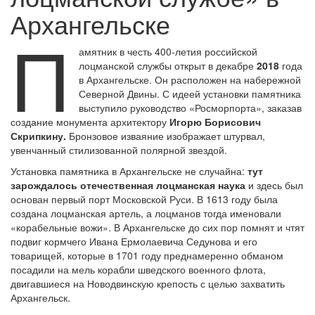
Архангельске
П
амятник в честь 400-летия российской
лоцманской службы открыт в декабре
2018
года
в Архангельске. Он расположен на набережной
Северной Двины. С идеей установки памятника
выступило руководство «Росморпорта», заказав
создание монумента архитектору
Игорю Борисович
Скрипкину.
Бронзовое изваяние изображает штурвал,
увенчанный стилизованной полярной звездой.
Установка памятника в Архангельске не случайна:
тут
зарождалось отечественная лоцманская наука
и здесь был
основан первый порт Московской Руси. В 1613 году была
создана лоцманская артель, а лоцманов тогда именовали
«корабельные вожи». В Архангельске до сих пор помнят и чтят
подвиг кормчего Ивана Ермолаевича Седунова и его
товарищей, которые в 1701 году преднамеренно обманом
посадили на мель корабли шведского военного флота,
двигавшиеся на Новодвинскую крепость с целью захватить
Архангельск.