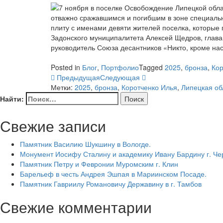
Posted in
Блог
,
Портфолио
Tagged
2025
,
бронза
,
Кор
Предыдущая
Следующая
Метки:
2025
,
бронза
,
Коротченко Илья
,
Липецкая об
Найти:
Свежие записи
Памятник Василию Шукшину в Вологде.
Монумент Иосифу Сталину и академику Ивану Бардину г. Ч
Памятник Петру и Февронии Муромским г. Клин
Барельеф в честь Андрея Эшпая в Мариинском Посаде.
Памятник Гавриилу Романовичу Державину в г. Тамбов
Свежие комментарии