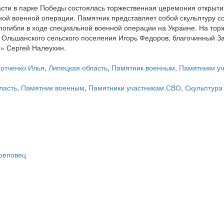
отченко Илья
,
Липецкая область
,
Памятник военным
,
Памятники у
ласть
,
Памятник военным
,
Памятники участникам СВО
,
Скульптура
ереповец