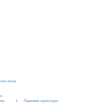
ное литье
из
ика
Парковая скульптура