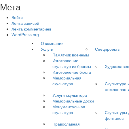
Мета
Войти
Лента записей
Лента комментариев
WordPress.org
О компании
Услуги
Спецпроекты
Памятник военным
Изготовление
скульптур из бронзы
Художествен
Изготовление бюста
Мемориальная
скульптура
Скульптура 
стеклопласт
Услуги скульптора
Мемориальные доски
Монументальная
скульптура
Скульптуры 
фонтанов
Православная