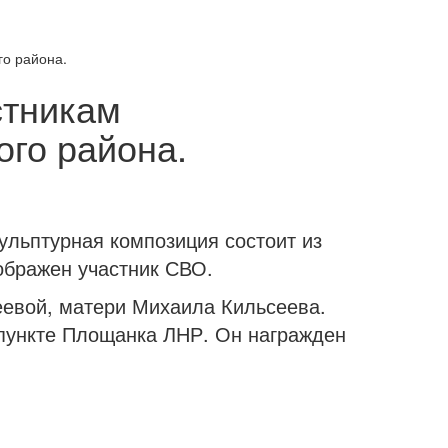
о района.
стникам
ого района.
ульптурная композиция состоит из
ображен участник СВО.
еевой, матери Михаила Кильсеева.
 пункте Площанка ЛНР. Он награжден