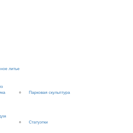
ное литье
из
ика
Парковая скульптура
для
Статуэтки