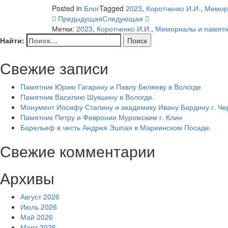
Posted in
Блог
Tagged
2023
,
Коротченко И.И.
,
Мемор
Предыдущая
Следующая
Метки:
2023
,
Коротченко И.И.
,
Мемориалы и памятн
Найти:
Свежие записи
Памятник Юрию Гагарину и Павлу Беляеву в Вологде
Памятник Василию Шукшину в Вологде.
Монумент Иосифу Сталину и академику Ивану Бардину г. Ч
Памятник Петру и Февронии Муромским г. Клин
Барельеф в честь Андрея Эшпая в Мариинском Посаде.
Свежие комментарии
Архивы
Август 2026
Июль 2026
Май 2026
Март 2026