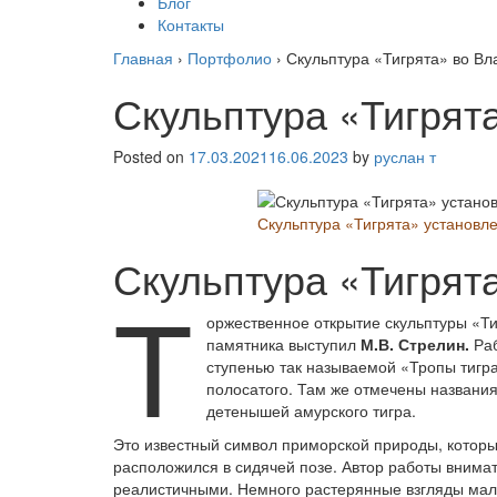
Блог
Контакты
Главная
›
Портфолио
›
Скульптура «Тигрята» во Вл
Скульптура «Тигрят
Posted on
17.03.2021
16.06.2023
by
руслан т
Скульптура «Тигрята» установле
Скульптура «Тигрят
Т
оржественное открытие скульптуры «Ти
памятника выступил
М.В. Стрелин.
Раб
ступенью так называемой «Тропы тигра
полосатого. Там же отмечены названия
детенышей амурского тигра.
Это известный символ приморской природы, который
расположился в сидячей позе. Автор работы внимат
реалистичными. Немного растерянные взгляды мале