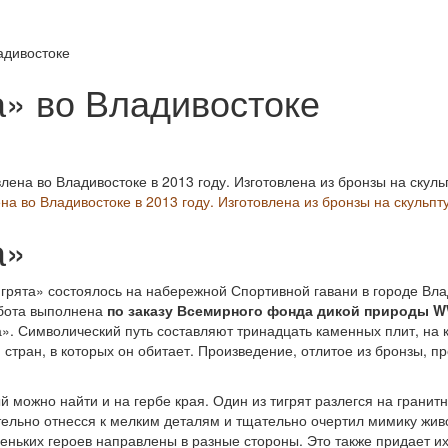
адивостоке
а» во Владивостоке
на во Владивостоке в 2013 году. Изготовлена из бронзы на скульп
а»
грята» состоялось на набережной Спортивной гавани в городе Вл
ота выполнена
по заказу Всемирного фонда дикой природы W
». Символический путь составляют тринадцать каменных плит, на
 стран, в которых он обитает. Произведение, отлитое из бронзы, 
 можно найти и на гербе края. Один из тигрят разлегся на гранитн
ельно отнесся к мелким деталям и тщательно очертил мимику живо
ньких героев направлены в разные стороны. Это также придает и