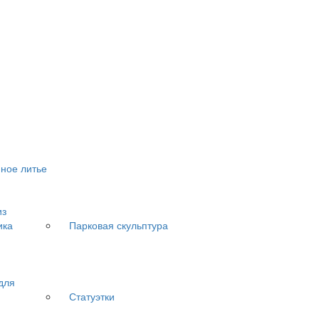
ное литье
из
ика
Парковая скульптура
для
Статуэтки