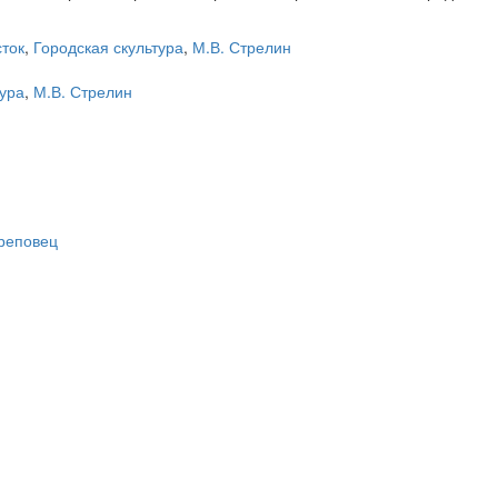
ток
,
Городская скультура
,
М.В. Стрелин
тура
,
М.В. Стрелин
ереповец