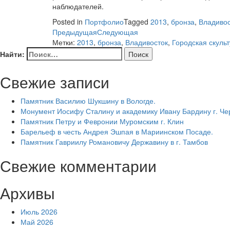
наблюдателей.
Posted in
Портфолио
Tagged
2013
,
бронза
,
Владивос
Предыдущая
Следующая
Метки:
2013
,
бронза
,
Владивосток
,
Городская скуль
Найти:
Свежие записи
Памятник Василию Шукшину в Вологде.
Монумент Иосифу Сталину и академику Ивану Бардину г. Ч
Памятник Петру и Февронии Муромским г. Клин
Барельеф в честь Андрея Эшпая в Мариинском Посаде.
Памятник Гавриилу Романовичу Державину в г. Тамбов
Свежие комментарии
Архивы
Июль 2026
Май 2026