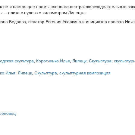
ошлое и настоящее промышленного центра: железоделательные зав
ь — плита с нулевым километром Липецка.
ана Бедрова, сенатор Евгения Уваркина и инициатор проекта Ник
одская скультура
,
Коротченко Илья
,
Липецк
,
Скульптура
,
скульптур
ко Илья
,
Липецк
,
Скульптура
,
скульптурная композиция
ереповец