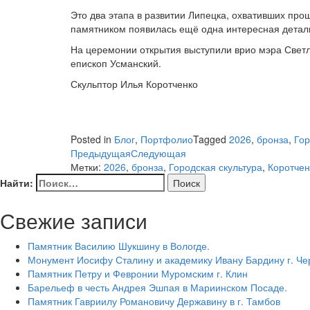
Это два этапа в развитии Липецка, охвативших пр
памятником появилась ещё одна интересная детал
На церемонии открытия выступили врио мэра Светл
епископ Усманский.
Скульптор Илья Коротченко
Posted in
Блог
,
Портфолио
Tagged
2026
,
бронза
,
Гор
Предыдущая
Следующая
Метки:
2026
,
бронза
,
Городская скультура
,
Коротчен
Найти:
Свежие записи
Памятник Василию Шукшину в Вологде.
Монумент Иосифу Сталину и академику Ивану Бардину г. Ч
Памятник Петру и Февронии Муромским г. Клин
Барельеф в честь Андрея Эшпая в Мариинском Посаде.
Памятник Гавриилу Романовичу Державину в г. Тамбов