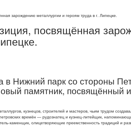
нная зарождению металлургии и героям труда в г. Липецке.
зиция, посвящённая заро
Липецке.
а в Нижний парк со стороны Пе
новый памятник, посвящённый и
аллургов, кузнецов, строителей и мастеров, чьим трудом создава
 петровских времён — рудознатец и кузнец-литейщик, напоминаю
итель-каменщик, олицетворяющие преемственность традиций и ра