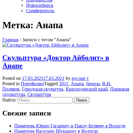
Новосибирск
Симферополь
Метка:
Анапа
Главная
›
Записи с тегом "Анапа"
Скульптура «Доктор Айболит» в
Анапе
Posted on
17.03.2021
17.03.2021
by
руслан т
Posted in
Портфолио
Tagged
2011
,
Анапа
,
бронза
,
В.Н.
Поляков
,
Городская скультура
,
Краснодарский край
,
Парковая
скульптура
,
Скульптура
Найти:
Свежие записи
Памятник Юрию Гагарину и Павлу Беляеву в Вологде
Памятник Василию Шукшину в Вологде.