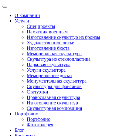
О компании
Услуги
Спецпроекты
Памятник военным
Изготовление скульптур из бронзы
Художественное литье
Изготовление бюста
Мемориальная скульптура
Скульптура из стеклопластика
Парковая скульптура
Услуги скульптора
Мемориальные доски
Монументальная скульптура
Скульптуры для фонтанов
Статуэтки
Православная скульптура
Изготовление скульптур
Скульптурная композиция
Портфолио
Портфолио
Фотогалерея
Блог
Контакты