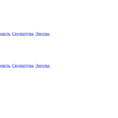
бласть
,
Скульптура
,
Энгельс
бласть
,
Скульптура
,
Энгельс