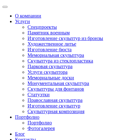
О компании
Услуги
Спецпроекты
Памятник военным
Изготовление скульптур из бронзы
Художественное литье
Изготовление бюста
Мемориальная скульптура
Скульптура из стеклопластика
Парковая скульптура
Услуги скульптора
Мемориальные доски
Монументальная скульптура
Скульптуры для фонтанов
Статуэтки
Православная скульптура
Изготовление скульптур
Скульптурная композиция
Портфолио
Портфолио
Фотогалерея
Блог
Контакты