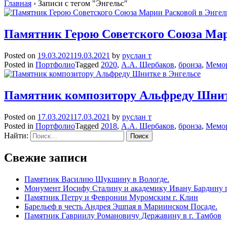
Главная
›
Записи с тегом "Энгельс"
Памятник Герою Советского Союза Мар
Posted on
19.03.2021
19.03.2021
by
руслан т
Posted in
Портфолио
Tagged
2020
,
А.А. Щербаков
,
бронза
,
Мемор
Памятник композитору Альфреду Шнит
Posted on
17.03.2021
17.03.2021
by
руслан т
Posted in
Портфолио
Tagged
2018
,
А.А. Щербаков
,
бронза
,
Мемор
Найти:
Свежие записи
Памятник Василию Шукшину в Вологде.
Монумент Иосифу Сталину и академику Ивану Бардину г
Памятник Петру и Февронии Муромским г. Клин
Барельеф в честь Андрея Эшпая в Мариинском Посаде.
Памятник Гавриилу Романовичу Державину в г. Тамбов