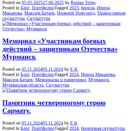
Posted on
05.05.2025
27.06.2025
by
Ruslan Terno
Posted in
Блог
,
Портфолио
Tagged
2023
,
бронза
,
Ирина
Макарова
,
Максим Батаев
,
Нижний Новгород
,
Православная
скульптура
,
Скульптура
Мемориал «Участникам боевых
действий – защитникам Отечества»
Мурманск
Posted on
05.11.2024
05.11.2024
by
E K
Posted in
Блог
,
Портфолио
Tagged
2024
,
Ирина Макарова
,
Максим Батаев
,
Мемориалы и памятники
,
Мурманск
,
Мурманская область
,
Скульптура
Памятник четвероногому герою
Сармату.
Posted on
05.11.2024
05.11.2024
by
E K
Posted in
Блог
,
Портфолио
Tagged
2024
,
бронзовая скульптура
,