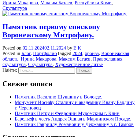
Ирина Макарова
,
Максим Батаев
,
Республика Коми
,
Скульптура
Памятник первому епископу
Воронежскому Митрофану.
Posted on
02.11.2024
02.11.2024
by
E K
Posted in
Блог
,
Портфолио
Tagged
2024
,
бронза
,
Воронежская
область
,
Ирина Макарова
,
Максим Батаев
,
Православная
скульптура
,
Скульптура
,
Художественное литье
Найти:
Свежие записи
Памятник Василию Шукшину в Вологде.
Монумент Иосифу Сталину и академику Ивану Бардину
г. Череповец
Памятник Петру и Февронии Муромским г. Клин
Барельеф в честь Андрея Эшпая в Мариинском Посаде.
Памятник Гавриилу Романовичу Державину в г. Тамбов