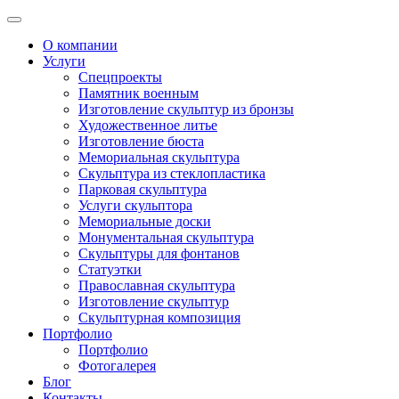
О компании
Услуги
Спецпроекты
Памятник военным
Изготовление скульптур из бронзы
Художественное литье
Изготовление бюста
Мемориальная скульптура
Скульптура из стеклопластика
Парковая скульптура
Услуги скульптора
Мемориальные доски
Монументальная скульптура
Скульптуры для фонтанов
Статуэтки
Православная скульптура
Изготовление скульптур
Скульптурная композиция
Портфолио
Портфолио
Фотогалерея
Блог
Контакты