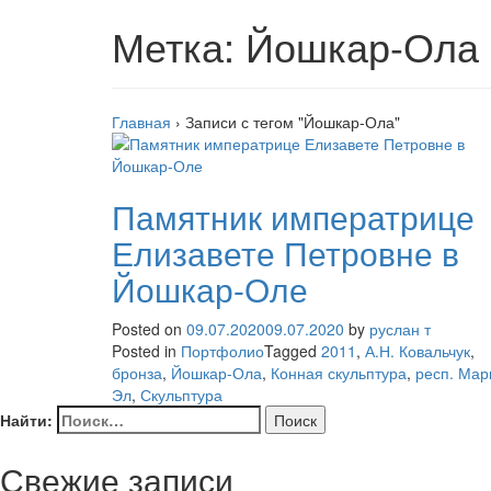
Метка:
Йошкар-Ола
Главная
›
Записи с тегом "Йошкар-Ола"
Памятник императрице
Елизавете Петровне в
Йошкар-Оле
Posted on
09.07.2020
09.07.2020
by
руслан т
Posted in
Портфолио
Tagged
2011
,
А.Н. Ковальчук
,
бронза
,
Йошкар-Ола
,
Конная скульптура
,
респ. Мар
Эл
,
Скульптура
Найти:
Свежие записи