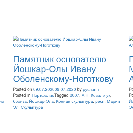
Памятник основателю
Йошкар-Олы Ивану
Оболенскому-Ноготкову
Posted on
09.07.2020
09.07.2020
by
руслан т
P
Posted in
Портфолио
Tagged
2007
,
А.Н. Ковальчук
,
Po
ий
бронза
,
Йошкар-Ола
,
Конная скульптура
,
респ. Марий
Й
Эл
,
Скульптура
Э