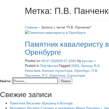
Метка:
П.В. Панченк
Главная
›
Записи с тегом "П.В. Панченко"
Памятник кавалеристу в
Оренбурге
Posted on
09.07.2020
09.07.2020
by
руслан т
Posted in
Портфолио
Tagged
2005
,
бронза
,
В.А.
Николаев
,
Конная скульптура
,
Оренбург
,
П.В.
Панченко
,
Р.С. Кириллов
,
Скульптура
Найти:
Свежие записи
Памятник Василию Шукшину в Вологде.
Монумент Иосифу Сталину и академику Ивану Бардину г. Ч