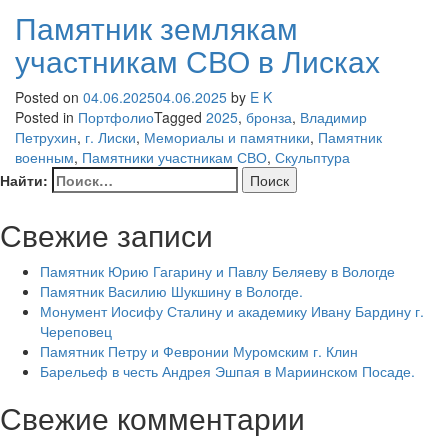
Памятник землякам
участникам СВО в Лисках
Posted on
04.06.2025
04.06.2025
by
E K
Posted in
Портфолио
Tagged
2025
,
бронза
,
Владимир
Петрухин
,
г. Лиски
,
Мемориалы и памятники
,
Памятник
военным
,
Памятники участникам СВО
,
Скульптура
Найти:
Свежие записи
Памятник Юрию Гагарину и Павлу Беляеву в Вологде
Памятник Василию Шукшину в Вологде.
Монумент Иосифу Сталину и академику Ивану Бардину г.
Череповец
Памятник Петру и Февронии Муромским г. Клин
Барельеф в честь Андрея Эшпая в Мариинском Посаде.
Свежие комментарии