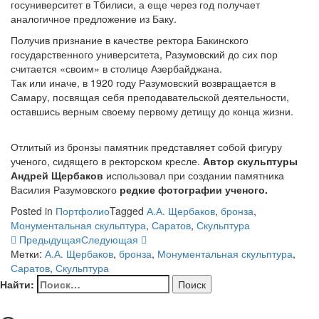
госуниверситет в Тбилиси, а еще через год получает
аналогичное предложение из Баку.
Получив признание в качестве ректора Бакинского
государственного университета, Разумовский до сих пор
считается «своим» в столице Азербайджана.
Так или иначе, в 1920 году Разумовский возвращается в
Самару, посвящая себя преподавательской деятельности,
оставшись верным своему первому детищу до конца жизни.
Отлитый из бронзы памятник представляет собой фигуру
ученого, сидящего в ректорском кресле.
Автор скульптуры
Андрей Щербаков
использовал при создании памятника
Василия Разумовского
редкие фотографии ученого.
Posted in
Портфолио
Tagged
А.А. Щербаков
,
бронза
,
Монументальная скульптура
,
Саратов
,
Скульптура
Предыдущая
Следующая
Метки:
А.А. Щербаков
,
бронза
,
Монументальная скульптура
,
Саратов
,
Скульптура
Найти: