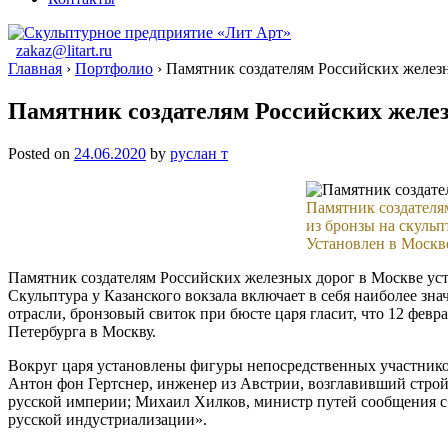
zakaz@litart.ru
Главная
›
Портфолио
›
Памятник создателям Российских желез
Памятник создателям Российских желе
Posted on
24.06.2020
by
руслан т
Памятник создателя
из бронзы на скуль
Установлен в Москве
Памятник создателям Российских железных дорог в Москве ус
Скульптура у Казанского вокзала включает в себя наиболее зн
отрасли, бронзовый свиток при бюсте царя гласит, что 12 февр
Петербурга в Москву.
Вокруг царя установлены фигуры непосредственных участнико
Антон фон Гертснер, инженер из Австрии, возглавивший строй
русской империи; Михаил Хилков, министр путей сообщения с 
русской индустриализации».