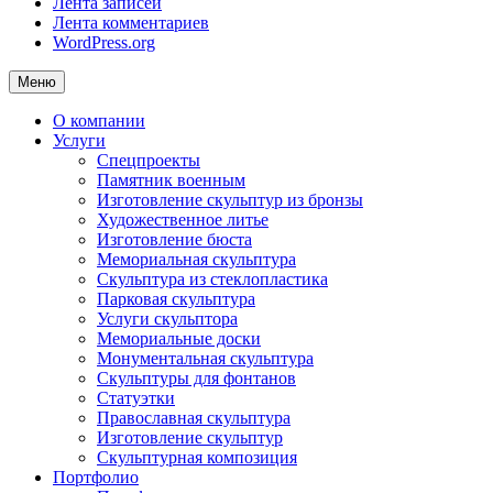
Лента записей
Лента комментариев
WordPress.org
Меню
О компании
Услуги
Спецпроекты
Памятник военным
Изготовление скульптур из бронзы
Художественное литье
Изготовление бюста
Мемориальная скульптура
Скульптура из стеклопластика
Парковая скульптура
Услуги скульптора
Мемориальные доски
Монументальная скульптура
Скульптуры для фонтанов
Статуэтки
Православная скульптура
Изготовление скульптур
Скульптурная композиция
Портфолио