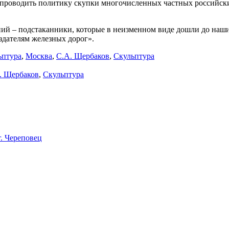
проводить политику скупки многочисленных частных российски
ений – подстаканники, которые в неизменном виде дошли до наш
оздателям железных дорог».
ьптура
,
Москва
,
С.А. Щербаков
,
Скульптура
. Щербаков
,
Скульптура
. Череповец