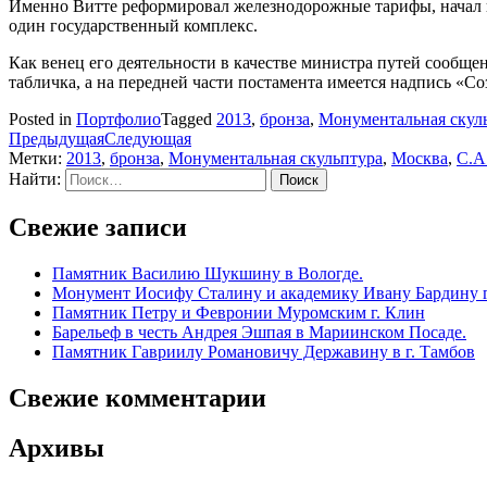
Именно Витте реформировал железнодорожные тарифы, начал 
один государственный комплекс.
Как венец его деятельности в качестве министра путей сообщ
табличка, а на передней части постамента имеется надпись «С
Posted in
Портфолио
Tagged
2013
,
бронза
,
Монументальная скул
Предыдущая
Следующая
Метки:
2013
,
бронза
,
Монументальная скульптура
,
Москва
,
С.А
Найти:
Свежие записи
Памятник Василию Шукшину в Вологде.
Монумент Иосифу Сталину и академику Ивану Бардину г
Памятник Петру и Февронии Муромским г. Клин
Барельеф в честь Андрея Эшпая в Мариинском Посаде.
Памятник Гавриилу Романовичу Державину в г. Тамбов
Свежие комментарии
Архивы