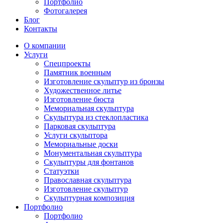
Портфолио
Фотогалерея
Блог
Контакты
О компании
Услуги
Спецпроекты
Памятник военным
Изготовление скульптур из бронзы
Художественное литье
Изготовление бюста
Мемориальная скульптура
Скульптура из стеклопластика
Парковая скульптура
Услуги скульптора
Мемориальные доски
Монументальная скульптура
Скульптуры для фонтанов
Статуэтки
Православная скульптура
Изготовление скульптур
Скульптурная композиция
Портфолио
Портфолио