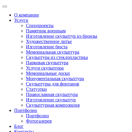
О компании
Услуги
Спецпроекты
Памятник военным
Изготовление скульптур из бронзы
Художественное литье
Изготовление бюста
Мемориальная скульптура
Скульптура из стеклопластика
Парковая скульптура
Услуги скульптора
Мемориальные доски
Монументальная скульптура
Скульптуры для фонтанов
Статуэтки
Православная скульптура
Изготовление скульптур
Скульптурная композиция
Портфолио
Портфолио
Фотогалерея
Блог
Контакты