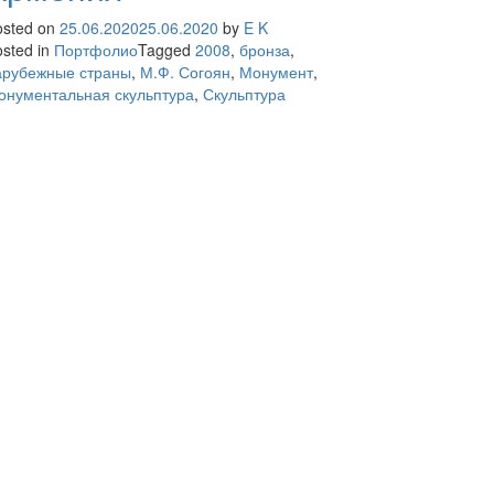
osted on
25.06.2020
25.06.2020
by
E K
sted in
Портфолио
Tagged
2008
,
бронза
,
арубежные страны
,
М.Ф. Согоян
,
Монумент
,
онументальная скульптура
,
Скульптура