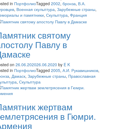
sted in
Портфолио
Tagged
2002
,
бронза
,
В.А.
уровцев
,
Военная скульптура
,
Зарубежные страны
,
емориалы и памятники
,
Скульптура
,
Франция
Памятник святому
апостолу Павлу в
Дамаске
osted on
26.06.2020
26.06.2020
by
E K
sted in
Портфолио
Tagged
2005
,
А.И. Рукавишников
,
ронза
,
Дамаск
,
Зарубежные страны
,
Православная
кульптура
,
Скульптура
Памятник жертвам
землетрясения в Гюмри.
Армения