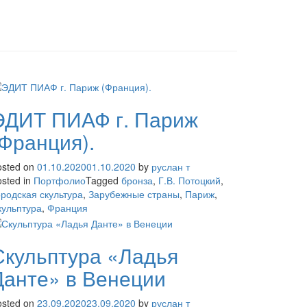
ЭДИТ ПИАФ г. Париж
(Франция).
osted on
01.10.2020
01.10.2020
by
руслан т
sted in
Портфолио
Tagged
бронза
,
Г.В. Потоцкий
,
ородская скультура
,
Зарубежные страны
,
Париж
,
кульптура
,
Франция
Скульптура «Ладья
Данте» в Венеции
osted on
23.09.2020
23.09.2020
by
руслан т