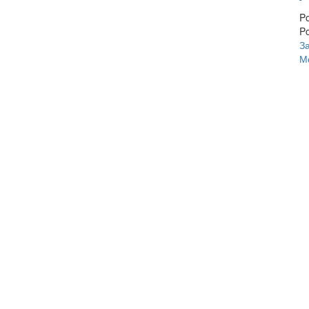
P
Po
З
М