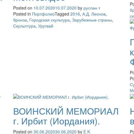
Po
Posted on
10.07.2020
10.07.2020
by
руслан т
б
Posted in
Портфолио
Tagged
2016
,
А.Д. Леонов
,
с
бронза
,
Городская скультура
,
Зарубежные страны
,
Скульптура
,
Уругвай
P
Po
С
М
ВОИНСКИЙ МЕМОРИАЛ
г. Ирбит (Иордания).
Posted on
30.06.2020
30.06.2020
by
E K
P