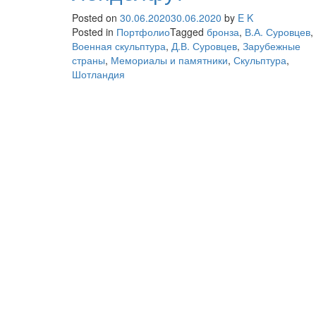
Posted on
30.06.2020
30.06.2020
by
E K
Posted in
Портфолио
Tagged
бронза
,
В.А. Суровцев
,
Военная скульптура
,
Д.В. Суровцев
,
Зарубежные
страны
,
Мемориалы и памятники
,
Скульптура
,
Шотландия