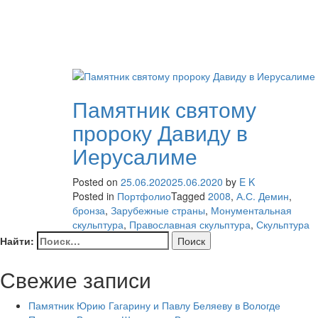
Памятник святому
пророку Давиду в
Иерусалиме
Posted on
25.06.2020
25.06.2020
by
E K
Posted in
Портфолио
Tagged
2008
,
А.С. Демин
,
бронза
,
Зарубежные страны
,
Монументальная
скульптура
,
Православная скульптура
,
Скульптура
Найти:
Свежие записи
Памятник Юрию Гагарину и Павлу Беляеву в Вологде