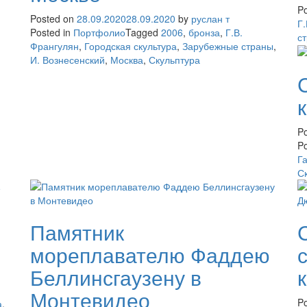
Po
Posted on
28.09.2020
28.09.2020
by
руслан т
Г
Posted in
Портфолио
Tagged
2006
,
бронза
,
Г.В.
с
Франгулян
,
Городская скультура
,
Зарубежные страны
,
И. Вознесенский
,
Москва
,
Скульптура
P
Po
Г
С
Памятник
мореплавателю Фаддею
Беллинсгаузену в
Монтевидео
P
а
,