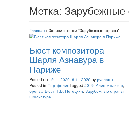
Метка:
Зарубежные 
Главная
›
Записи с тегом "Зарубежные страны"
Бюст композитора
Шарля Азнавура в
Париже
Posted on
19.11.2020
19.11.2020
by
руслан т
Posted in
Портфолио
Tagged
2019
,
Алис Меликян
,
бронза
,
Бюст
,
Г.В. Потоцкий
,
Зарубежные страны
,
Скульптура