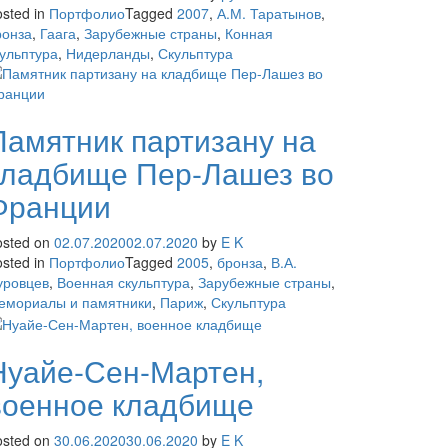
sted in
Портфолио
Tagged
2007
,
А.М. Таратынов
,
ронза
,
Гаага
,
Зарубежные страны
,
Конная
кульптура
,
Нидерланды
,
Скульптура
Памятник партизану на
кладбище Пер-Лашез во
Франции
osted on
02.07.2020
02.07.2020
by
E K
sted in
Портфолио
Tagged
2005
,
бронза
,
В.А.
уровцев
,
Военная скульптура
,
Зарубежные страны
,
емориалы и памятники
,
Париж
,
Скульптура
Нуайе-Сен-Мартен,
военное кладбище
osted on
30.06.2020
30.06.2020
by
E K