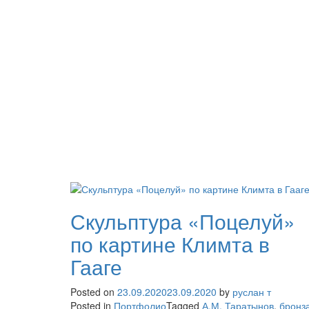
Скульптура «Поцелуй»
по картине Климта в
Гааге
Posted on
23.09.2020
23.09.2020
by
руслан т
Posted in
Портфолио
Tagged
А.М. Таратынов
,
бронз