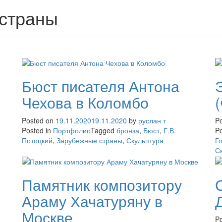
страны
Бюст писателя Антона
Чехова в Коломбо
Posted on
19.11.2020
19.11.2020
by
руслан т
P
Posted in
Портфолио
Tagged
бронза
,
Бюст
,
Г.В.
Po
Потоцкий
,
Зарубежные страны
,
Скульптура
Г
С
Памятник композитору
Араму Хачатуряну в
Москве
P