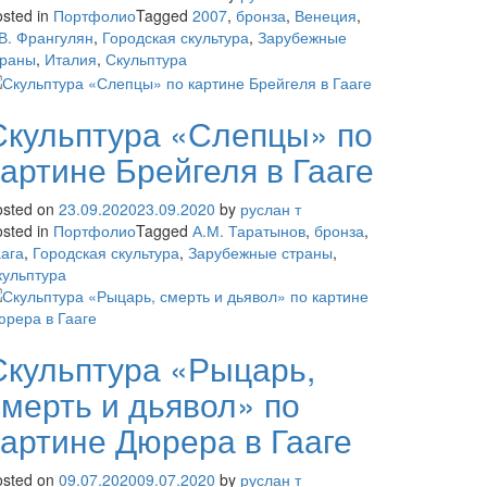
sted in
Портфолио
Tagged
2007
,
бронза
,
Венеция
,
.В. Франгулян
,
Городская скультура
,
Зарубежные
траны
,
Италия
,
Скульптура
Скульптура «Слепцы» по
картине Брейгеля в Гааге
osted on
23.09.2020
23.09.2020
by
руслан т
sted in
Портфолио
Tagged
А.М. Таратынов
,
бронза
,
аага
,
Городская скультура
,
Зарубежные страны
,
кульптура
Скульптура «Рыцарь,
смерть и дьявол» по
картине Дюрера в Гааге
osted on
09.07.2020
09.07.2020
by
руслан т