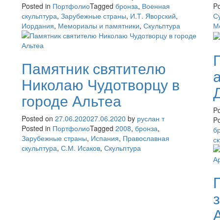
Posted in
Портфолио
Tagged
бронза
,
Военная
Po
скульптура
,
Зарубежные страны
,
И.Т. Яворский
,
С
Иордания
,
Мемориалы и памятники
,
Скульптура
М
Памятник святителю
Николаю Чудотворцу в
городе Альтеа
P
Posted on
27.06.2020
27.06.2020
by
руслан т
Po
Posted in
Портфолио
Tagged
2008
,
бронза
,
б
Зарубежные страны
,
Испания
,
Православная
с
скульптура
,
С.М. Исаков
,
Скульптура